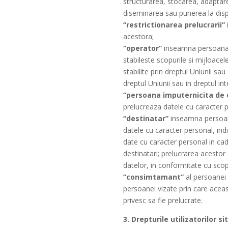
structurarea, stocarea, adaptare
diseminarea sau punerea la dispo
“restrictionarea prelucrarii”
acestora;
“operator”
inseamna persoana fi
stabileste scopurile si mijloacel
stabilite prin dreptul Uniunii sa
dreptul Uniunii sau in dreptul int
“persoana imputernicita de 
prelucreaza datele cu caracter 
“destinatar”
inseamna persoana 
datele cu caracter personal, ind
date cu caracter personal in cad
destinatari; prelucrarea acestor
datelor, in conformitate cu scopu
“consimtamant”
al persoanei 
persoanei vizate prin care aceas
privesc sa fie prelucrate.
3. Drepturile utilizatorilor si