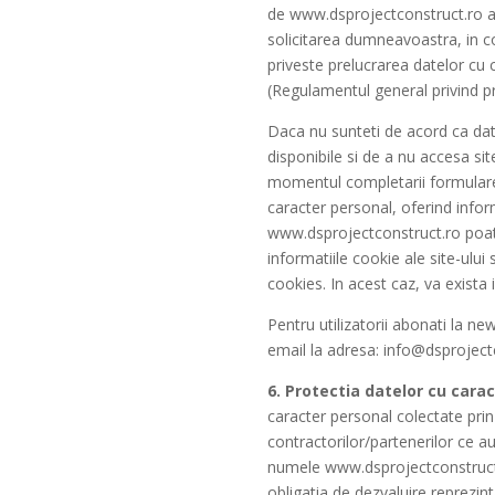
de www.dsprojectconstruct.ro at
solicitarea dumneavoastra, in c
priveste prelucrarea datelor cu c
(Regulamentul general privind p
Daca nu sunteti de acord ca dat
disponibile si de a nu accesa si
momentul completarii formulare
caracter personal, oferind inform
www.dsprojectconstruct.ro poate 
informatiile cookie ale site-ului
cookies. In acest caz, va exista
Pentru utilizatorii abonati la n
email la adresa: info@dsprojectc
6. Protectia datelor cu cara
caracter personal colectate prin
contractorilor/partenerilor ce a
numele www.dsprojectconstruct.ro
obligatia de dezvaluire reprezin