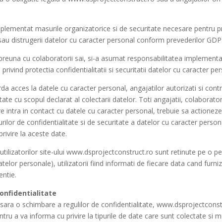
lementat masurile organizatorice si de securitate necesare pentru pr
rii sau distrugerii datelor cu caracter personal conform prevederilor GDP
reuna cu colaboratorii sai, si-a asumat responsabilitatea implementar
ivind protectia confidentialitatii si securitatii datelor cu caracter per
 acces la datele cu caracter personal, angajatilor autorizati si contr
te cu scopul declarat al colectarii datelor. Toti angajatii, colaboratorii 
 intra in contact cu datele cu caracter personal, trebuie sa actionez
edurilor de confidentialitate si de securitate a datelor cu caracter perso
privire la aceste date.
tilizatorilor site-ului www.dsprojectconstruct.ro sunt retinute pe o pe
datelor personale), utilizatorii fiind informati de fiecare data cand furn
entie.
 confidentialitate
ara o schimbare a regulilor de confidentialitate, www.dsprojectconstr
ntru a va informa cu privire la tipurile de date care sunt colectate si