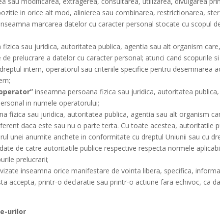
a sau modificarea, extragerea, consultarea, utilizarea, divulgarea pri
zitie in orice alt mod, alinierea sau combinarea, restrictionarea, ste
inseamna marcarea datelor cu caracter personal stocate cu scopul de a
zica sau juridica, autoritatea publica, agentia sau alt organism care,
e de prelucrare a datelor cu caracter personal; atunci cand scopurile si
u dreptul intern, operatorul sau criteriile specifice pentru desemnarea a
ern;
operator”
inseamna persoana fizica sau juridica, autoritatea publica
personal in numele operatorului;
fizica sau juridica, autoritatea publica, agentia sau alt organism care
iferent daca este sau nu o parte terta. Cu toate acestea, autoritatile 
rul unei anumite anchete in conformitate cu dreptul Uniunii sau cu dr
 date de catre autoritatile publice respective respecta normele aplicabi
rile prelucrarii;
vizate inseamna orice manifestare de vointa libera, specifica, informat
ta accepta, printr-o declaratie sau printr-o actiune fara echivoc, ca d
te-urilor