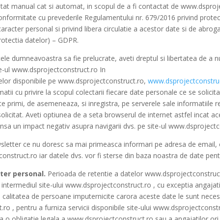
at manual cat si automat, in scopul de a fi contactat de www.dsprojec
onformitate cu prevederile Regulamentului nr. 679/2016 privind protect
aracter personal si privind libera circulatie a acestor date si de abrog
rotectia datelor) – GDPR.
ele dumneavoastra sa fie prelucrate, aveti dreptul si libertatea de a 
te-ul www.dsprojectconstruct.ro In
lor disponibile pe www.dsprojectconstruct.ro,
www.dsprojectconstruc
atii cu privire la scopul colectarii fiecare date personale ce se solicita
primi, de asemeneaza, si inregistra, pe serverele sale informatiile re
 solicitat. Aveti optiunea de a seta browserul de internet astfel incat 
 insa un impact negativ asupra navigarii dvs. pe site-ul www.dsproject
ewsletter ce nu doresc sa mai primeasca informari pe adresa de email,
onstruct.ro iar datele dvs. vor fi sterse din baza noastra de date pent
cter personal.
Perioada de retentie a datelor www.dsprojectconstruct
 intermediul site-ului www.dsprojectconstruct.ro , cu exceptia angajatil
u calitatea de persoane imputernicite carora aceste date le sunt neces
 , pentru a furniza servicii disponibile site-ului www.dsprojectconstru
ta o obligatie legala a www.dsprojectconstruct.ro sau a angajatilor ori