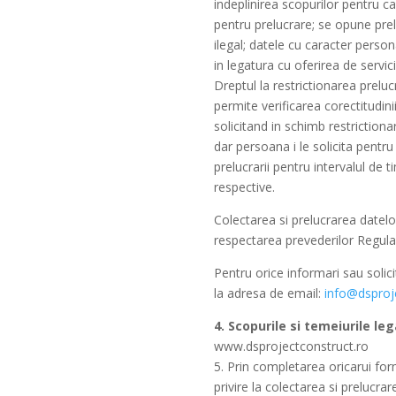
indeplinirea scopurilor pentru ca
pentru prelucrare; se opune prel
ilegal; datele cu caracter person
in legatura cu oferirea de servici
Dreptul la restrictionarea preluc
permite verificarea corectitudini
solicitand in schimb restrictiona
dar persoana i le solicita pentr
prelucrarii pentru intervalul de 
respective.
Colectarea si prelucrarea datelo
respectarea prevederilor Regula
Pentru orice informari sau soli
la adresa de email:
info@dsproj
4. Scopurile si temeiurile leg
www.dsprojectconstruct.ro
5. Prin completarea oricarui fo
privire la colectarea si prelucra