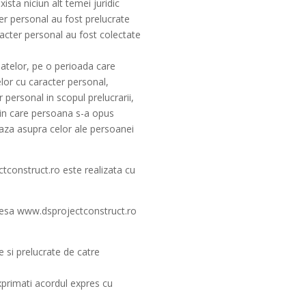
ista niciun alt temei juridic
ter personal au fost prelucrate
aracter personal au fost colectate
 datelor, pe o perioada care
elor cu caracter personal,
 personal in scopul prelucrarii,
l in care persoana s-a opus
leaza asupra celor ale persoanei
ctconstruct.ro este realizata cu
dresa www.dsprojectconstruct.ro
 si prelucrate de catre
xprimati acordul expres cu