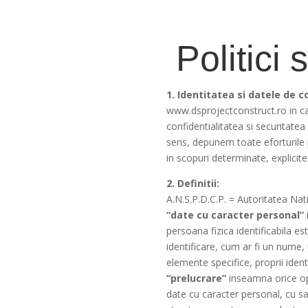
Politici 
1. Identitatea si datele de c
www.dsprojectconstruct.ro in cal
confidentialitatea si securitate
sens, depunem toate eforturile p
in scopuri determinate, explicite 
2. Definitii:
A.N.S.P.D.C.P. = Autoritatea Nat
“date cu caracter personal”
persoana fizica identificabila es
identificare, cum ar fi un nume, 
elemente specifice, proprii identi
“prelucrare”
inseamna orice ope
date cu caracter personal, cu sa