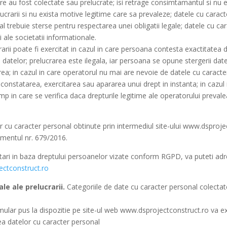
re au fost colectate sau prelucrate; isi retrage consimtamantul si nu ex
ucrarii si nu exista motive legitime care sa prevaleze; datele cu carac
al trebuie sterse pentru respectarea unei obligatii legale; datele cu c
i ale societatii informationale.
rarii poate fi exercitat in cazul in care persoana contesta exactitatea
i datelor; prelucrarea este ilegala, iar persoana se opune stergerii dat
rea; in cazul in care operatorul nu mai are nevoie de datele cu caracter
u constatarea, exercitarea sau apararea unui drept in instanta; in cazu
timp in care se verifica daca drepturile legitime ale operatorului preva
r cu caracter personal obtinute prin intermediul site-ului www.dsproje
mentul nr. 679/2016.
citari in baza dreptului persoanelor vizate conform RGPD, va puteti a
ectconstruct.ro
ale ale prelucrarii.
Categoriile de date cu caracter personal colectate
rmular pus la dispozitie pe site-ul web www.dsprojectconstruct.ro va e
rea datelor cu caracter personal