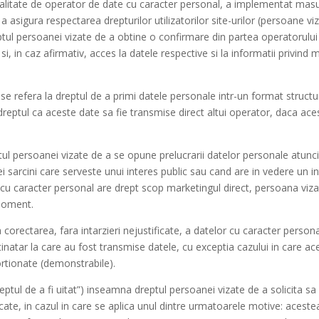
alitate de operator de date cu caracter personal, a implementat masu
 a asigura respectarea drepturilor utilizatorilor site-urilor (persoane
ul persoanei vizate de a obtine o confirmare din partea operatorului
si, in caz afirmativ, acces la datele respective si la informatii privind
 se refera la dreptul de a primi datele personale intr-un format structur
 dreptul ca aceste date sa fie transmise direct altui operator, daca ace
tul persoanei vizate de a se opune prelucrarii datelor personale atunc
 sarcini care serveste unui interes public sau cand are in vedere un in
 cu caracter personal are drept scop marketingul direct, persoana viz
 moment.
la corectarea, fara intarzieri nejustificate, a datelor cu caracter person
inatar la care au fost transmise datele, cu exceptia cazului in care ac
rtionate (demonstrabile).
eptul de a fi uitat”) inseamna dreptul persoanei vizate de a solicita sa 
ificate, in cazul in care se aplica unul dintre urmatoarele motive: aces