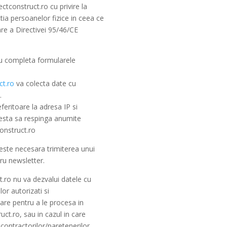
tconstruct.ro cu privire la
ia persoanelor fizice in ceea ce
are a Directivei 95/46/CE
nu completa formularele
t.ro
va colecta date cu
.
feritoare la adresa IP si
acesta sa respinga anumite
construct.ro
 este necesara trimiterea unui
ru newsletter.
.ro nu va dezvalui datele cu
or autorizati si
are pentru a le procesa in
ct.ro, sau in cazul in care
 contractorilor/paretenerilor