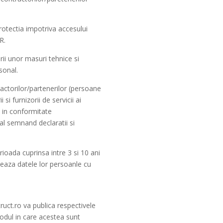
otectia impotriva accesului
R.
ii unor masuri tehnice si
sonal.
actorilor/partenerilor (persoane
si furnizorii de servicii ai
e in conformitate
nal semnand declaratii si
rioada cuprinsa intre 3 si 10 ani
izeaza datele lor persoanle cu
uct.ro va publica respectivele
 modul in care acestea sunt