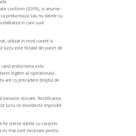
rile
 vizate conform GDPR), si anume:
 ca prelucreaza sau nu datele cu
 modalitatea in care sunt
at, utilizat in mod curent si
st lucru este fezabil din punct de
i cand prelucrarea este
teres legitim al operatorului.
ata are cu precadere dreptul de
al inexacte stocate. Rectificarea
est lucru se dovedeste imposibil
ii fie sterse datele cu caracter
tea nu mai sunt necesare pentru