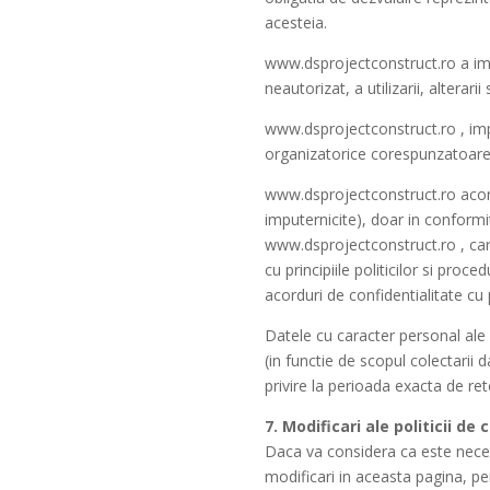
acesteia.
www.dsprojectconstruct.ro a imp
neautorizat, a utilizarii, altera
www.dsprojectconstruct.ro , imp
organizatorice corespunzatoare pr
www.dsprojectconstruct.ro acorda
imputernicite), doar in conformita
www.dsprojectconstruct.ro , care
cu principiile politicilor si proc
acorduri de confidentialitate cu 
Datele cu caracter personal ale u
(in functie de scopul colectarii 
privire la perioada exacta de ret
7. Modificari ale politicii de
Daca va considera ca este neces
modificari in aceasta pagina, pe