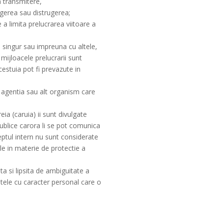
n transmitere,
rgerea sau distrugerea;
 limita prelucrarea viitoare a
 singur sau impreuna cu altele,
 mijloacele prelucrarii sunt
cestuia pot fi prevazute in
, agentia sau alt organism care
ia (caruia) ii sunt divulgate
publice carora li se pot comunica
eptul intern nu sunt considerate
le in materie de protectie a
a si lipsita de ambiguitate a
atele cu caracter personal care o