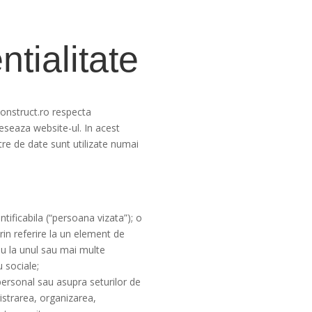
ntialitate
construct.ro respecta
ceseaza website-ul. In acest
tre de date sunt utilizate numai
tificabila (“persoana vizata”); o
prin referire la un element de
sau la unul sau mai multe
u sociale;
ersonal sau asupra seturilor de
istrarea, organizarea,