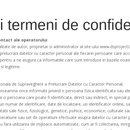
si termeni de confide
ontact ale operatorului
itate de autor, proprietar si administrator al site-ului www.dsproject
a prelucrarii datelor cu caracter personal ale fiecarei persoane care ac
entru a ne asigura ca informatiile care sunt introduse in bazele noas
si legitime.
ionala de Supraveghere a Prelucrarii Datelor cu Caracter Personal;
inseamna orice informatii privind o persoana fizica identificata sau iden
te o persoana care poate fi identificata, direct sau indirect, in special 
un numar de identificare, date de localizare, un identificator online, 
tatii sale fizice, fiziologice, genetice, psihice, economice, culturale sa
ratiune sau set de operatiuni efectuate asupra datelor cu caracter p
u fara utilizarea de mijloace automatizate, cum ar fi colectarea, inreg